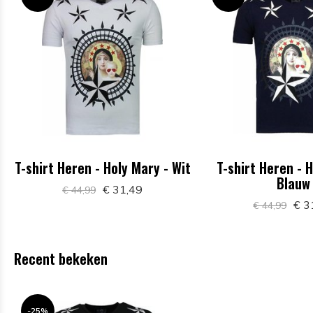
T-shirt Heren - Holy Mary - Wit
T-shirt Heren - 
Blauw
€ 31,49
€ 44,99
€ 3
€ 44,99
Recent bekeken
-25%