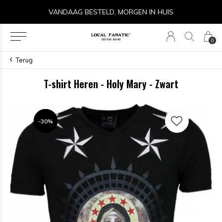
VANDAAG BESTELD, MORGEN IN HUIS
0
Terug
T-shirt Heren - Holy Mary - Zwart
-30%
-30%
-30%