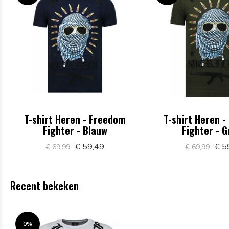
T-shirt Heren - Freedom
T-shirt Heren 
Fighter - Blauw
Fighter - 
€ 59,49
€ 5
€ 69,99
€ 69,99
Recent bekeken
0%