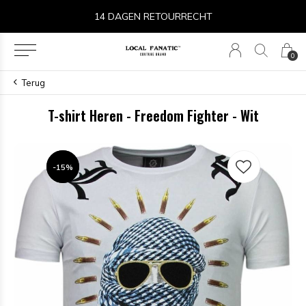
14 DAGEN RETOURRECHT
0
Terug
T-shirt Heren - Freedom Fighter - Wit
-15%
-15%