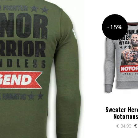
-15%
Sweater Her
Notorious 
€
€ 84,99