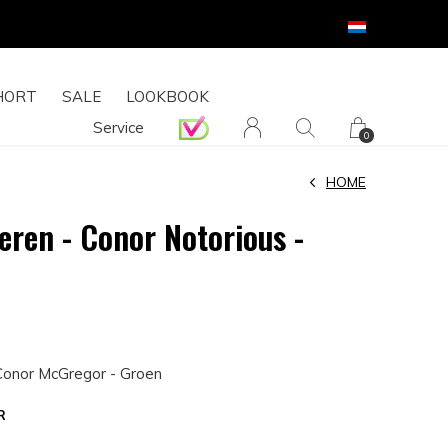
HORT
SALE
LOOKBOOK
Service
0
HOME
eren - Conor Notorious -
Conor McGregor - Groen
R