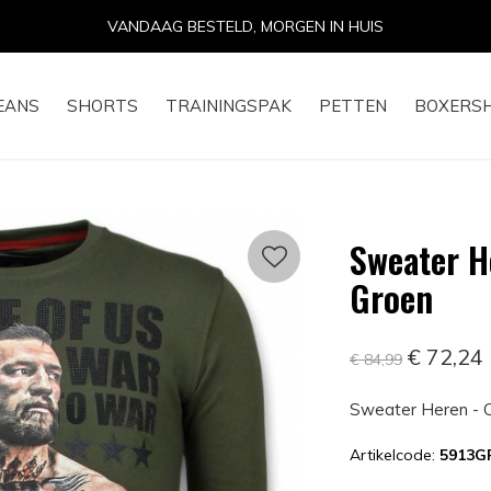
VANDAAG BESTELD, MORGEN IN HUIS
EANS
SHORTS
TRAININGSPAK
PETTEN
BOXERS
Sweater H
Groen
€ 72,24
€ 84,99
Sweater Heren - 
Artikelcode:
5913G