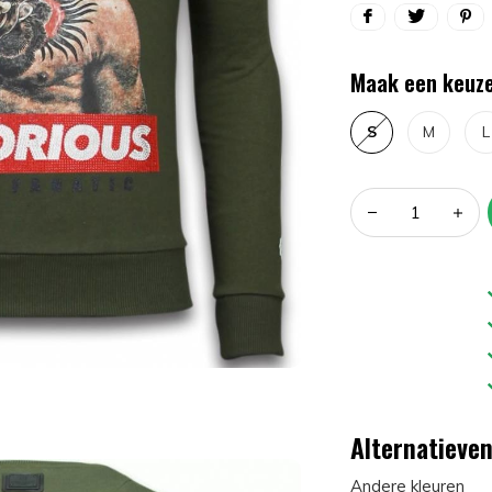
Maak een keuze
S
M
L
Alternatieve
Andere kleuren