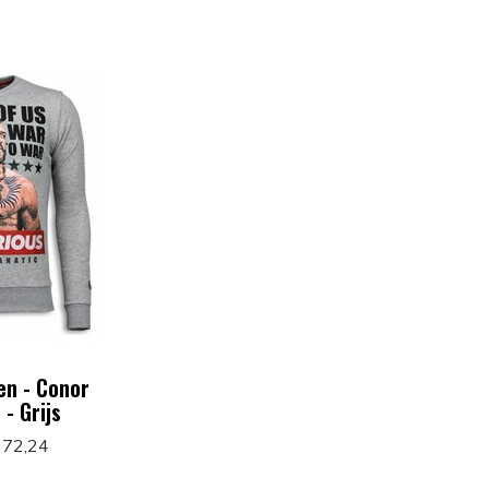
en - Conor
- Grijs
 72,24