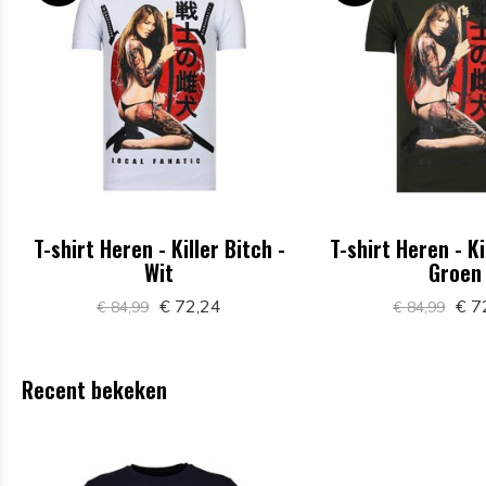
T-shirt Heren - Killer Bitch -
T-shirt Heren - Ki
Wit
Groen
€ 72,24
€ 7
€ 84,99
€ 84,99
Recent bekeken