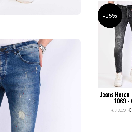
-15%
Jeans Heren -
1069 - 
€
€ 79,99