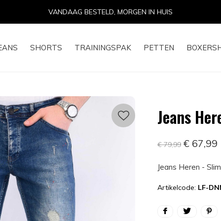
14 DAGEN RETOURRECHT
EANS
SHORTS
TRAININGSPAK
PETTEN
BOXERS
Jeans Here
€ 67,99
€ 79,99
Jeans Heren - Slim
Artikelcode:
LF-DN