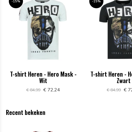
-15%
-15%
T-shirt Heren - Hero Mask -
T-shirt Heren - 
Wit
Zwart
€ 72,24
€ 7
€ 84,99
€ 84,99
Recent bekeken