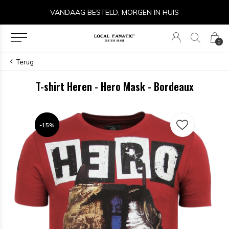
VANDAAG BESTELD, MORGEN IN HUIS
0
Terug
T-shirt Heren - Hero Mask - Bordeaux
-15%
-15%