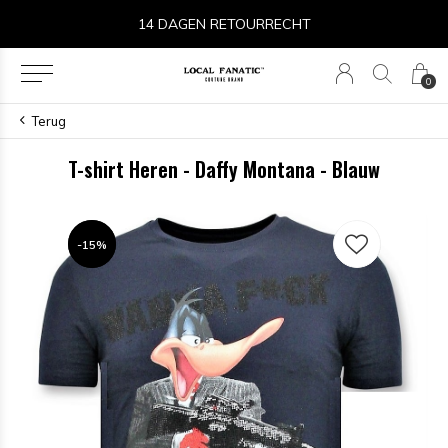
14 DAGEN RETOURRECHT
0
Terug
T-shirt Heren - Daffy Montana - Blauw
-15%
-15%