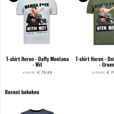
T-shirt Heren - Daffy Montana
T-shirt Heren - D
- Wit
- Groe
€ 76,49
€ 7
€ 89,99
€ 89,99
Recent bekeken