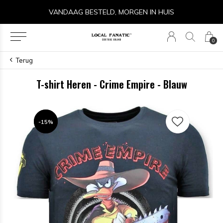
VANDAAG BESTELD, MORGEN IN HUIS
0
Terug
T-shirt Heren - Crime Empire - Blauw
-15%
-15%