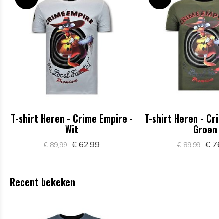
T-shirt Heren - Crime Empire -
T-shirt Heren - Cr
Wit
Groen
€ 62,99
€ 7
€ 89,99
€ 89,99
Recent bekeken