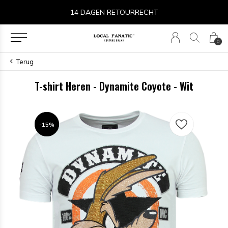
14 DAGEN RETOURRECHT
0
Terug
T-shirt Heren - Dynamite Coyote - Wit
-15%
-15%