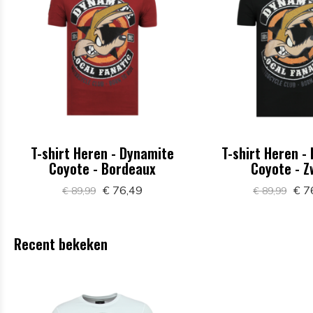
T-shirt Heren - Dynamite
T-shirt Heren -
Coyote - Bordeaux
Coyote - Z
€ 76,49
€ 7
€ 89,99
€ 89,99
Recent bekeken