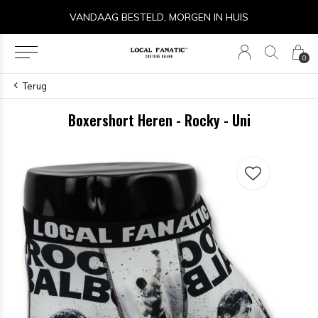
VANDAAG BESTELD, MORGEN IN HUIS
0
Terug
Boxershort Heren - Rocky - Uni