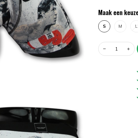
Maak een keuze
S
M
L