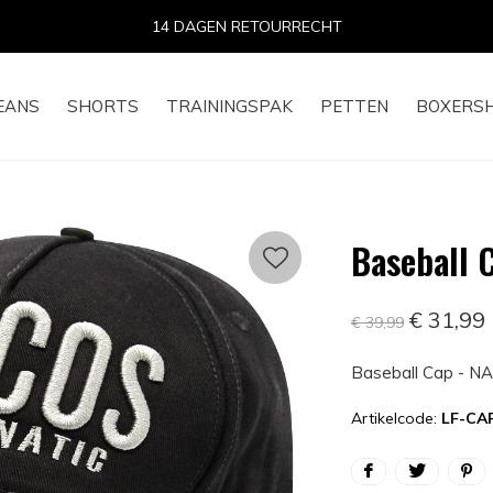
14 DAGEN RETOURRECHT
EANS
SHORTS
TRAININGSPAK
PETTEN
BOXERS
Baseball 
€ 31,99
€ 39,99
Baseball Cap - N
Artikelcode:
LF-CA