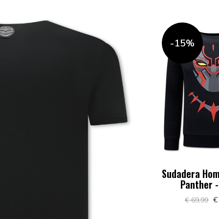
-15%
Sudadera Hom
Panther 
€
€ 69,99