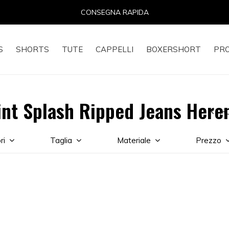
CONSEGNA RAPIDA
S
SHORTS
TUTE
CAPPELLI
BOXERSHORT
PR
int Splash Ripped Jeans Here
H
ri
Taglia
Materiale
Prezzo