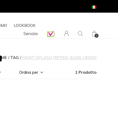
OMO
LOOKBOOK
Servizio
0
n
OME
TAG
PAINT SPLASH RIPPED JEANS HEREN
Ordina per
1 Prodotto