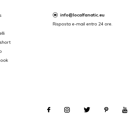
info@localfanatic.eu
s
Risposta e-mail entro 24 ore.
lli
short
o
book