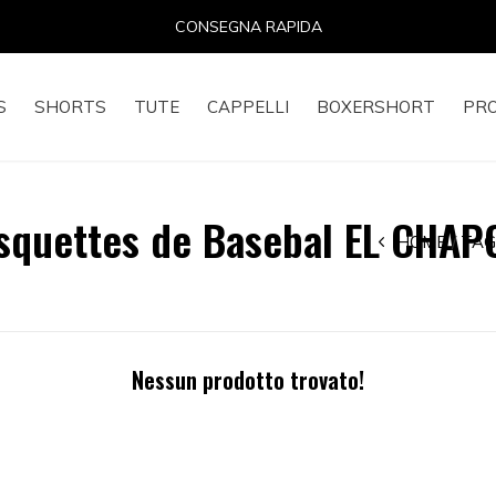
CONSEGNA RAPIDA
S
SHORTS
TUTE
CAPPELLI
BOXERSHORT
PR
asquettes de Basebal EL CHA
HOME
TAG
Nessun prodotto trovato!