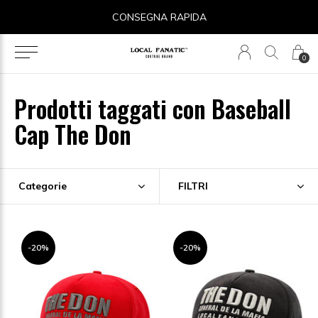
14 GIORNI PER IL RESO
0
Prodotti taggati con Baseball
Cap The Don
Categorie
FILTRI
-20%
-20%