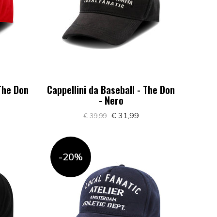
 The Don
Cappellini da Baseball - The Don
- Nero
€ 31,99
€ 39,99
-20%