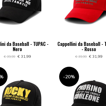
ini da Baseball - TUPAC -
Cappellini da Baseball -
Nero
- Rosso
€ 31,99
€ 31,99
€ 39,99
€ 39,99
0%
-20%