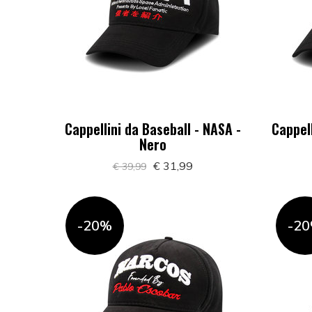
Cappellini da Baseball - NASA -
Cappell
Nero
€ 31,99
€ 39,99
-20%
-2