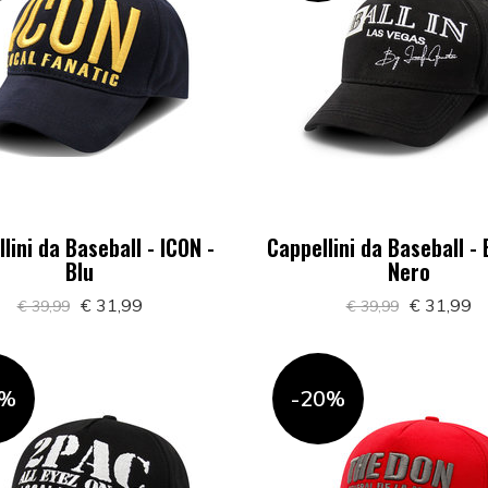
lini da Baseball - ICON -
Cappellini da Baseball - B
Blu
Nero
€ 31,99
€ 31,99
€ 39,99
€ 39,99
0%
-20%