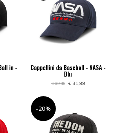
all in -
Cappellini da Baseball - NASA -
Blu
€ 31,99
€ 39,99
-20%