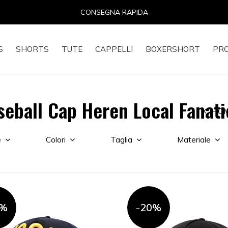
14 GIORNI PER IL RESO
S
SHORTS
TUTE
CAPPELLI
BOXERSHORT
PR
seball Cap Heren Local Fanati
HO
e
Colori
Taglia
Materiale
0%
-20%