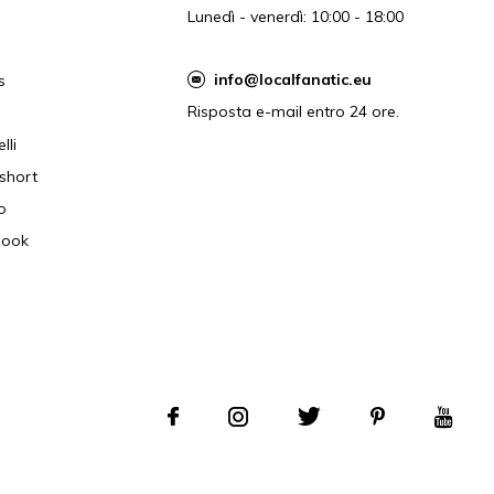
Lunedì - venerdì: 10:00 - 18:00
info@localfanatic.eu
s
Risposta e-mail entro 24 ore.
lli
short
o
book