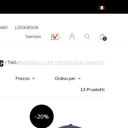
OMO
LOOKBOOK
Servizio
0
c
ME
TAG
BASEBALL CAP HEREN LOCAL FANATIC
Prezzo
Ordina per
13 Prodotti
-20%