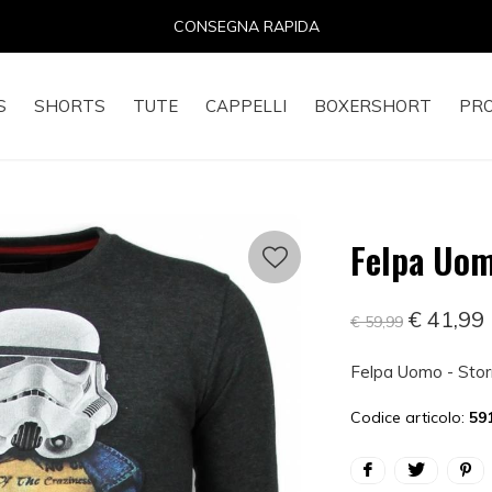
14 GIORNI PER IL RESO
S
SHORTS
TUTE
CAPPELLI
BOXERSHORT
PR
Felpa Uom
€ 41,99
€ 59,99
Felpa Uomo - Stor
Codice articolo:
59