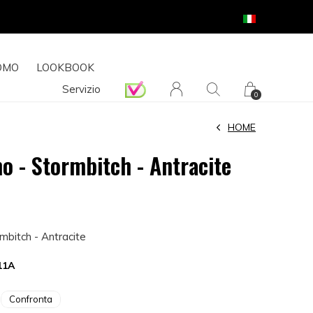
OMO
LOOKBOOK
Servizio
0
HOME
o - Stormbitch - Antracite
mbitch - Antracite
11A
Confronta