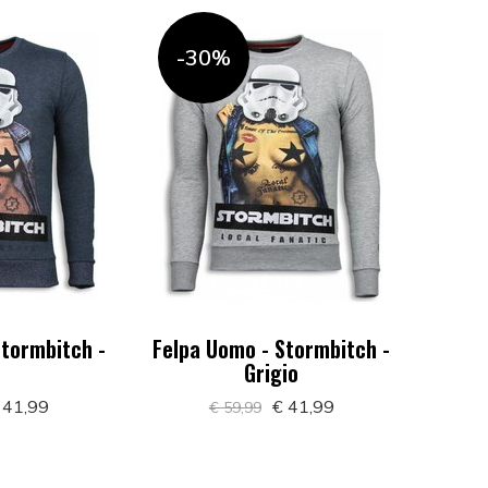
-30%
Stormbitch -
Felpa Uomo - Stormbitch -
u
Grigio
 41,99
€ 41,99
€ 59,99