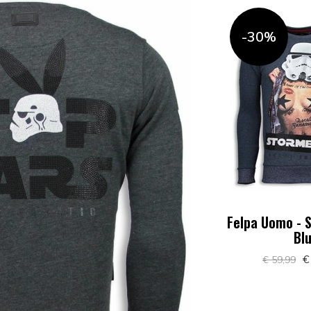
-30%
Felpa Uomo - 
Bl
€
€ 59,99