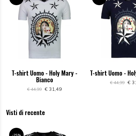
T-shirt Uomo - Holy Mary -
T-shirt Uomo - Hol
Bianco
€ 3
€ 44,99
€ 31,49
€ 44,99
Visti di recente
-25%