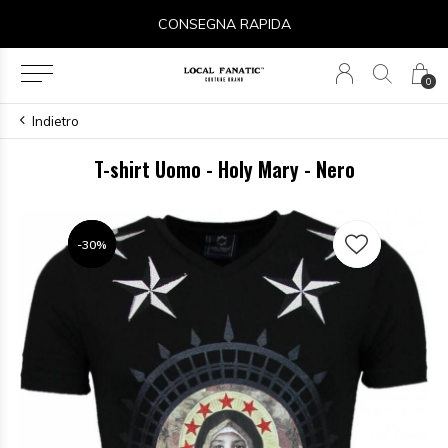
CONSEGNA RAPIDA
0
Indietro
T-shirt Uomo - Holy Mary - Nero
-30%
-30%
-30%