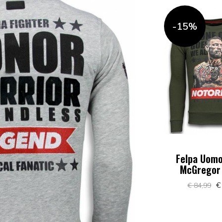
-15%
Felpa Uomo
McGregor 
€
€ 84,99