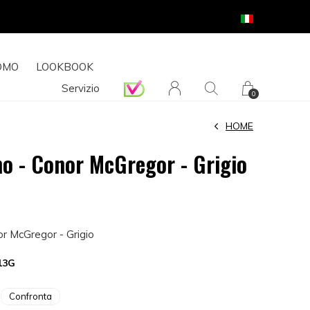
OMO
LOOKBOOK
Servizio
0
HOME
o - Conor McGregor - Grigio
r McGregor - Grigio
13G
Confronta