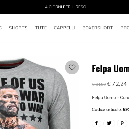
14 GIORNI PER IL RESO
S
SHORTS
TUTE
CAPPELLI
BOXERSHORT
PR
Felpa Uom
€ 72,24
€ 84,99
Felpa Uomo - Cono
Codice articolo:
59