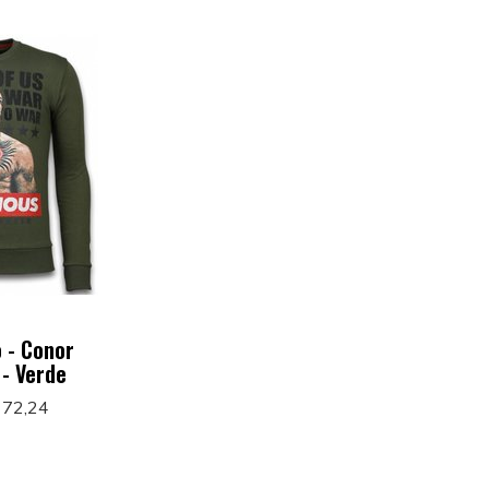
 - Conor
- Verde
 72,24