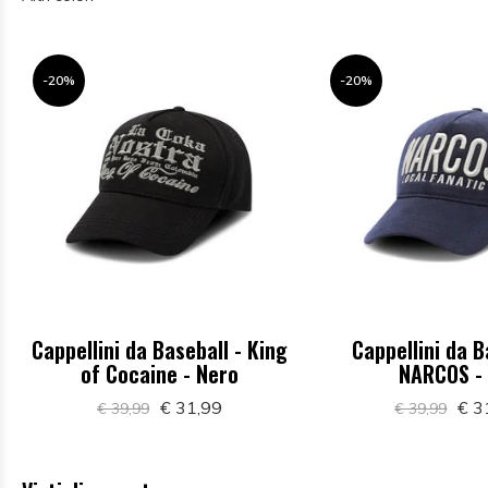
-20%
-20%
Cappellini da Baseball - King
Cappellini da B
of Cocaine - Nero
NARCOS - 
€ 31,99
€ 3
€ 39,99
€ 39,99