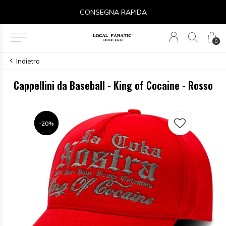
CONSEGNA RAPIDA
0
Indietro
Cappellini da Baseball - King of Cocaine - Rosso
-20%
-20%
-20%